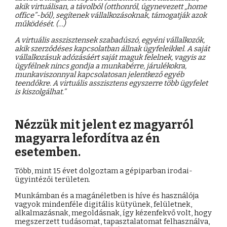
akik virtuálisan, a távolból (otthonról, úgynevezett „home
office”-ból), segítenek vállalkozásoknak, támogatják azok
működését. (…)
A virtuális asszisztensek szabadúszó, egyéni vállalkozók,
akik szerződéses kapcsolatban állnak ügyfeleikkel. A saját
vállalkozásuk adózásáért saját maguk felelnek, vagyis az
ügyfélnek nincs gondja a munkabérre, járulékokra,
munkaviszonnyal kapcsolatosan jelentkező egyéb
teendőkre. A virtuális asszisztens egyszerre több ügyfelet
is kiszolgálhat.”
Nézzük mit jelent ez magyarról
magyarra lefordítva az én
esetemben.
Több, mint 15 évet dolgoztam a gépiparban irodai-
ügyintézői területen.
Munkámban és a magánéletben is híve és használója
vagyok mindenféle digitális kütyünek, felületnek,
alkalmazásnak, megoldásnak, így kézenfekvő volt, hogy
megszerzett tudásomat, tapasztalatomat felhasználva,