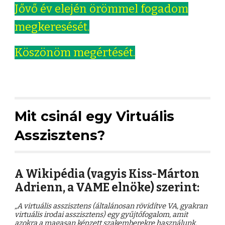
Jővő év elején örömmel fogadom
megkeresését.
Köszönöm megértését.
Mit csinál egy Virtuális
Asszisztens?
A Wikipédia (vagyis Kiss-Márton
Adrienn, a VAME elnöke) szerint:
„A virtuális asszisztens (általánosan rövidítve VA, gyakran
virtuális irodai asszisztens) egy gyűjtőfogalom, amit
azokra a magasan képzett szakemberekre használunk,