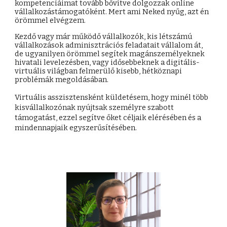
kompetenciáimat tovább bővítve dolgozzak online
vállalkozástámogatóként. Mert ami Neked nyűg, azt én
örömmel elvégzem.
Kezdő vagy már működő vállalkozók, kis létszámú
vállalkozások adminisztrációs feladatait vállalom át,
de ugyanilyen örömmel segítek magánszemélyeknek
hivatali levelezésben, vagy idősebbeknek a digitális-
virtuális világban felmerülő kisebb, hétköznapi
problémák megoldásában.
Virtuális asszisztensként küldetésem, hogy minél több
kisvállalkozónak nyújtsak személyre szabott
támogatást, ezzel segítve őket céljaik elérésében és a
mindennapjaik egyszerűsítésében.