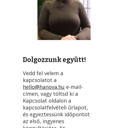
Dolgozzunk együtt!
Vedd fel velem a
kapcsolatot a
hello@hanova.hu
e-mail-
címen, vagy töltsd ki a
Kapcsolat oldalon a
kapcsolatfelvételi űrlapot,
és egyeztessünk időpontot
az első, ingyenes