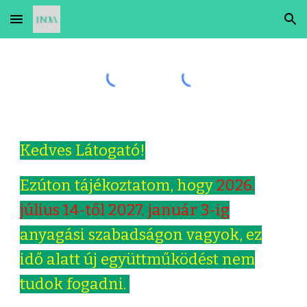
Skip to main content
Skip to navigation
Kedves Látogató!
Ezúton tájékoztatom, hogy
2026.
július 14-től 2027. január 3-ig
anyagási szabadságon vagyok, ez
idő alatt új együttműködést nem
tudok fogadni.